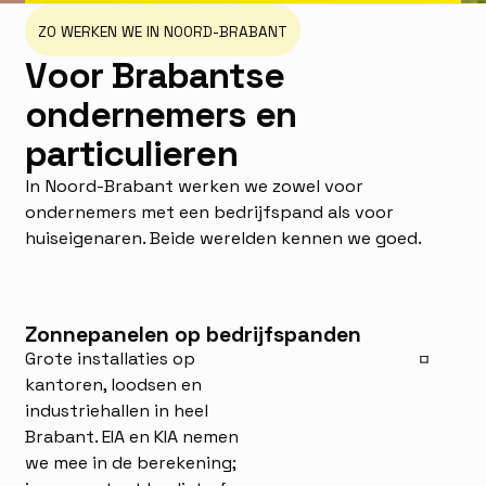
ZO WERKEN WE IN NOORD-BRABANT
V
o
o
r
B
r
a
b
a
n
t
s
e
o
n
d
e
r
n
e
m
e
r
s
e
n
p
a
r
t
i
c
u
l
i
e
r
e
n
In Noord-Brabant werken we zowel voor
ondernemers met een bedrijfspand als voor
huiseigenaren. Beide werelden kennen we goed.
Zonnepanelen op bedrijfspanden
Grote installaties op
kantoren, loodsen en
industriehallen in heel
Brabant. EIA en KIA nemen
we mee in de berekening;