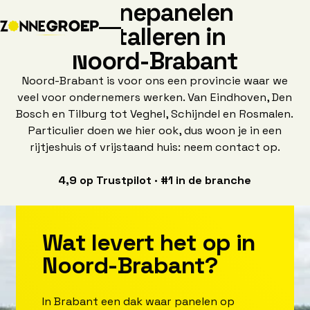
Z
o
n
n
e
p
a
n
e
l
e
n
i
n
s
t
a
l
l
e
r
e
n
i
n
N
o
o
r
d
-
B
r
a
b
a
n
t
Noord-Brabant is voor ons een provincie waar we
veel voor ondernemers werken. Van Eindhoven, Den
Bosch en Tilburg tot Veghel, Schijndel en Rosmalen.
Particulier doen we hier ook, dus woon je in een
rijtjeshuis of vrijstaand huis: neem contact op.
4,9 op Trustpilot · #1 in de branche
W
a
t
l
e
v
e
r
t
h
e
t
o
p
i
n
N
o
o
r
d
-
B
r
a
b
a
n
t
?
In Brabant een dak waar panelen op