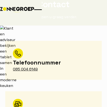
C
o
n
t
a
c
t
Wij helpen u graag verder.
Telefoonnummer
085 004 6149