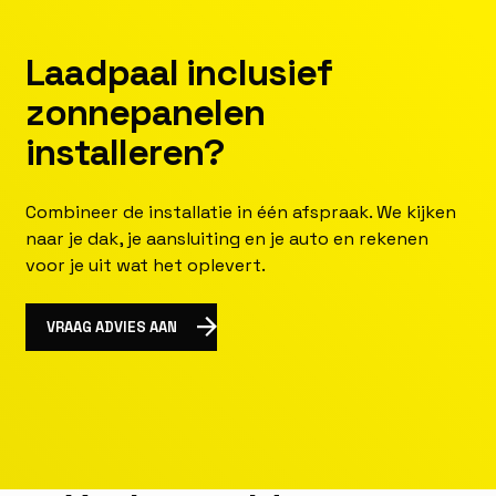
L
a
a
d
p
a
a
l
i
n
c
l
u
s
i
e
f
z
o
n
n
e
p
a
n
e
l
e
n
i
n
s
t
a
l
l
e
r
e
n
?
Combineer de installatie in één afspraak. We kijken
naar je dak, je aansluiting en je auto en rekenen
voor je uit wat het oplevert.
Get A Roof Scan
VRAAG ADVIES AAN