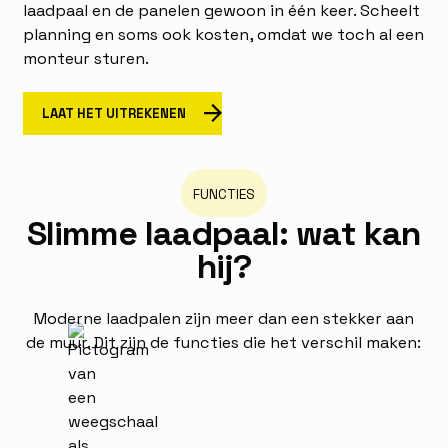
laadpaal en de panelen gewoon in één keer. Scheelt
planning en soms ook kosten, omdat we toch al een
monteur sturen.
Laat het uitrekenen
LAAT HET UITREKENEN
FUNCTIES
S
l
i
m
m
e
l
a
a
d
p
a
a
l
:
w
a
t
k
a
n
h
i
j
?
Moderne laadpalen zijn meer dan een stekker aan
de muur. Dit zijn de functies die het verschil maken: