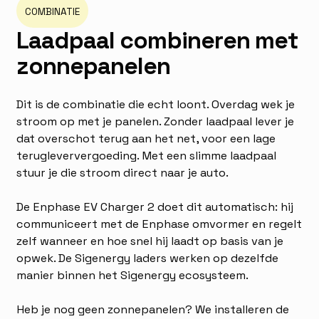
COMBINATIE
L
a
a
d
p
a
a
l
c
o
m
b
i
n
e
r
e
n
m
e
t
z
o
n
n
e
p
a
n
e
l
e
n
Dit is de combinatie die echt loont. Overdag wek je
stroom op met je panelen. Zonder laadpaal lever je
dat overschot terug aan het net, voor een lage
terugleververgoeding. Met een slimme laadpaal
stuur je die stroom direct naar je auto.
De Enphase EV Charger 2 doet dit automatisch: hij
communiceert met de Enphase omvormer en regelt
zelf wanneer en hoe snel hij laadt op basis van je
opwek. De Sigenergy laders werken op dezelfde
manier binnen het Sigenergy ecosysteem.
Heb je nog geen zonnepanelen? We installeren de