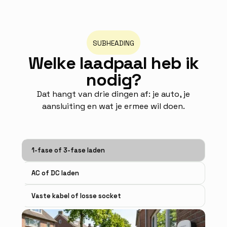
SUBHEADING
W
e
l
k
e
l
a
a
d
p
a
a
l
h
e
b
i
k
n
o
d
i
g
?
Dat hangt van drie dingen af: je auto, je
aansluiting en wat je ermee wil doen.
1-fase of 3-fase laden
AC of DC laden
Vaste kabel of losse socket