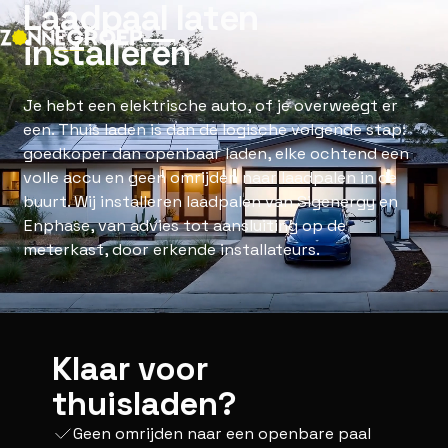
L
a
a
d
p
a
a
l
l
a
t
e
n
i
n
s
t
a
l
l
e
r
e
n
Je hebt een elektrische auto, of je overweegt er
een. Thuis laden is dan de logische volgende stap:
goedkoper dan openbaar laden, elke ochtend een
volle accu en geen omrijden naar laadpalen in de
buurt. Wij installeren laadpalen van Sigenergy en
Enphase, van advies tot aansluiting op de
meterkast, door erkende installateurs.
Klaar voor
thuisladen?
Geen omrijden naar een openbare paal