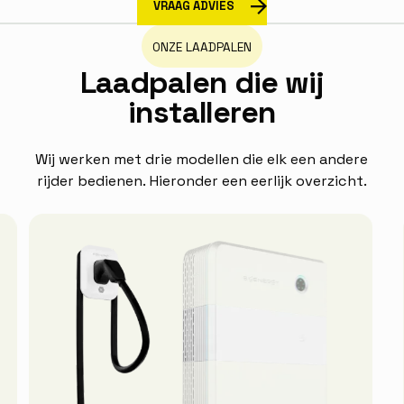
VRAAG ADVIES
ONZE LAADPALEN
L
a
a
d
p
a
l
e
n
d
i
e
w
i
j
i
n
s
t
a
l
l
e
r
e
n
Wij werken met drie modellen die elk een andere
rijder bedienen. Hieronder een eerlijk overzicht.