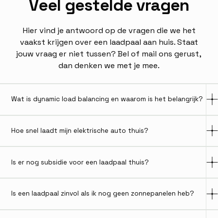
V
e
e
l
g
e
s
t
e
l
d
e
v
r
a
g
e
n
Hier vind je antwoord op de vragen die we het
vaakst krijgen over een laadpaal aan huis. Staat
jouw vraag er niet tussen? Bel of mail ons gerust,
dan denken we met je mee.
Wat is dynamic load balancing en waarom is het belangrijk?
Hoe snel laadt mijn elektrische auto thuis?
Is er nog subsidie voor een laadpaal thuis?
Is een laadpaal zinvol als ik nog geen zonnepanelen heb?